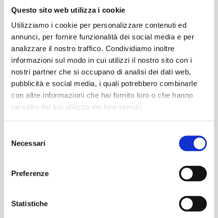
Questo sito web utilizza i cookie
Utilizziamo i cookie per personalizzare contenuti ed
annunci, per fornire funzionalità dei social media e per
analizzare il nostro traffico. Condividiamo inoltre
informazioni sul modo in cui utilizzi il nostro sito con i
nostri partner che si occupano di analisi dei dati web,
pubblicità e social media, i quali potrebbero combinarle
con altre informazioni che hai fornito loro o che hanno
raccolto dal tuo utilizzo dei loro servizi.
Selezione
Necessari
del
consenso
Pompe antincendio verticali
Preferenze
in linea (Tipo VIF in-line)
Statistiche