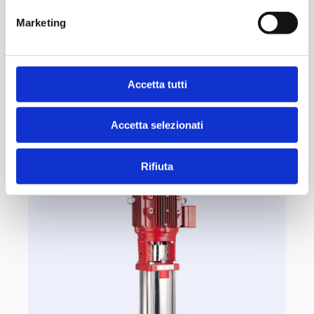
Certificazioni:
UL, FM.
Marketing
Range di portata:
Q: 50–1500 galloni/min, H: 40–198 psi – 13 modelli
Accetta tutti
Contattaci
Accetta selezionati
Rifiuta