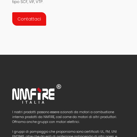
tipo SCF, VIF, VTP.
Contattaci
I nostri prodotti possono essere azionati da motori a combustione
interna prodotti da NMFIRE, così come da motori di altri produttori.
Offriamo anche gruppi con motori elettrici.
I gruppi di pompaggio che proponiamo sono certificati UL, FM, UNI
EN12845, oltre che da enti di protezione antincendio di altri paesi, e