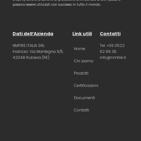
possono essere utilizzati con successo in tutto il mondo.
Dati dell’Azienda
Link utili
Contatti
NMFIRE ITALIA SRL
Tel. +39 0522
Home
Indirizzo: Via Mantegna 9/11,
62 66 36
42048 Rubiera (RE)
info@nmfire.it
Chi siamo
Prodotti
Certificazioni
Documenti
Contatti